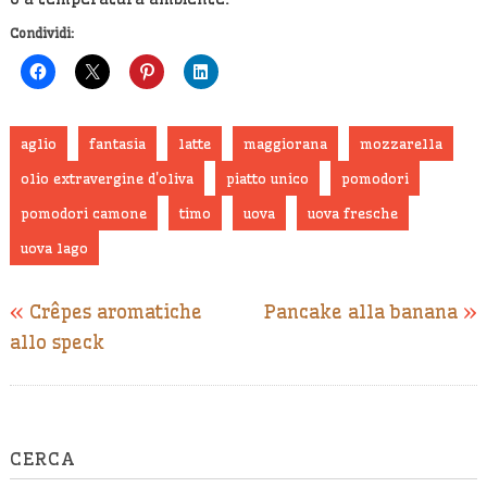
Condividi:
aglio
fantasia
latte
maggiorana
mozzarella
olio extravergine d'oliva
piatto unico
pomodori
pomodori camone
timo
uova
uova fresche
uova lago
«
Crêpes aromatiche
Pancake alla banana
»
allo speck
CERCA