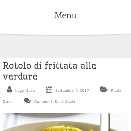
Menu
Skip
to
content
Rotolo di frittata alle
verdure
Lago Uova
Settembre 4, 2017
Piatti
Su
Unici
Commenti Disabilitati
Rotolo
Di
Frittata
Alle