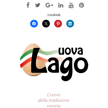
Condividi:
L'uovo
della tradizione
veneta