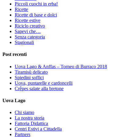
Piccoli cuochi in erba!
Ricette
Ricette di base e dolci
Ricette estive
Riciclo creativo
Sapevi che…
Senza categoria
Stagionali
Post recenti
Uova Lago & Anffas – Torneo di Burraco 2018
Tiramisù delicato
Spiedini soffici
Uova, puntarelle e cardoncelli
Crêpes salate alla bretone
Uova Lago
Chi siamo
La nostra storia
Fattoria Didattica
Centri Estivi a Cittadella
Partners