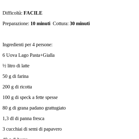
allo
speck
Difficoltà:
FACILE
e
ricotta
Preparazione:
10 minuti
Cottura:
30 minuti
Ingredienti per 4 persone:
6 Uova Lago Pasta+Gialla
½ litro di latte
50 g di farina
200 g di ricotta
100 g di speck a fette spesse
80 g di grana padano grattugiato
1,3 dl di panna fresca
3 cucchiai di semi di papavero