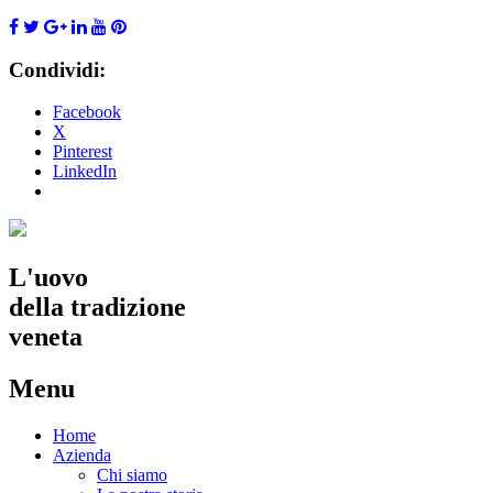
Condividi:
Facebook
X
Pinterest
LinkedIn
L'uovo
della tradizione
veneta
Menu
Skip
Home
to
Azienda
content
Chi siamo