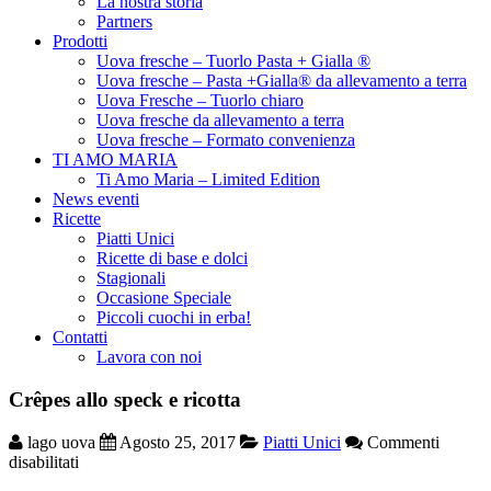
La nostra storia
Partners
Prodotti
Uova fresche – Tuorlo Pasta + Gialla ®
Uova fresche – Pasta +Gialla® da allevamento a terra
Uova Fresche – Tuorlo chiaro
Uova fresche da allevamento a terra
Uova fresche – Formato convenienza
TI AMO MARIA
Ti Amo Maria – Limited Edition
News eventi
Ricette
Piatti Unici
Ricette di base e dolci
Stagionali
Occasione Speciale
Piccoli cuochi in erba!
Contatti
Lavora con noi
Crêpes allo speck e ricotta
lago uova
Agosto 25, 2017
Piatti Unici
Commenti
su
disabilitati
Crêpes