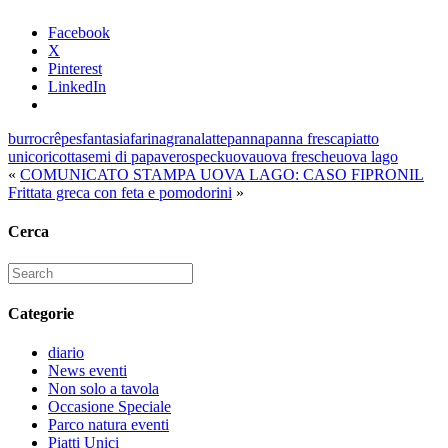
Facebook
X
Pinterest
LinkedIn
burro
crêpes
fantasia
farina
grana
latte
panna
panna fresca
piatto
unico
ricotta
semi di papavero
speck
uova
uova fresche
uova lago
«
COMUNICATO STAMPA UOVA LAGO: CASO FIPRONIL
Frittata greca con feta e pomodorini
»
Cerca
Search
for:
Categorie
diario
News eventi
Non solo a tavola
Occasione Speciale
Parco natura eventi
Piatti Unici