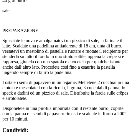
40 g di burro
sale
PREPARAZIONE
Sgusciate le uova e amalgamatevi un pizzico di sale, la farina e il
latte. Scaldate una padellina antiaderente di 18 cm, unta di burro,
versatevi un mestolino di pastella e ruotare e ruotate il recipiente per
stenderla su tutto il fondo in uno strato sottile; appena la crêpe si è
rappresa, giratela con una spatola e cuocetela per qualche istante
anche dall’altro lato. Procedete così fino a esaurire la pastella
ungendo sempre di burro la padellina.
Tostate i semi di papavero in un tegame. Mettetene 2 cucchiai in una
ciotola e mescolateli con la ricotta, il grana, 3 cucchiai di panna, lo
speck a dadini ed un pizzico di sale. Distribuite la farcia sulle crêpes
e arrotolatele.
Disponetele in una pirofila imburrata con il restante burro, coprite
con la panna e i semi di papavero rimasti e scaldate in forno a 200°
per 10 minuti.
Condividi: